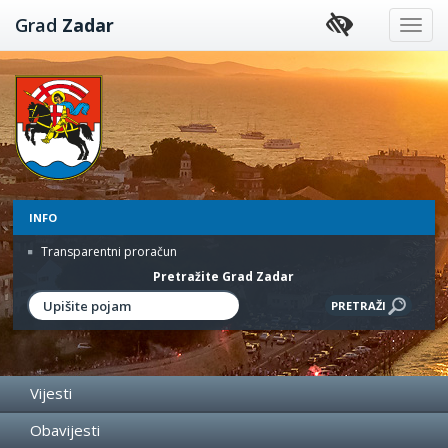
Preskoči
Grad
Zadar
na
sadržaj
INFO
Transparentni proračun
Pretražite Grad Zadar
Vijesti
Obavijesti