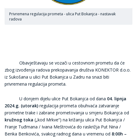
Privremena regulacija prometa - ulica Put Bokanjca - nastavak
radova
Obavještavaju se vozači u cestovnom prometu da će
zbog izvođenja radova prekopavanja društva KONEKTOR d.o.o.
iz Sukošana u ulici Put Bokanjca u Zadru na snazi biti
privremena regulacija prometa.
U donjem dijelu ulice Put Bokanjca od dana
04. lipnja
2024.g. (utorak)
regulacija prometa obuhvaća zatvaranje
prometne trake i zabrane prometovanja u smjeru Bokanjca od
kružnog toka
(„kod Mrkve“) na križanju ulica Put Bokanjca /
Franje Tuđmana / Ivana Meštrovića do raskrižja Put Nina /
Benka Benkovića, svakog radnog dana u vremenu od
8:00h –