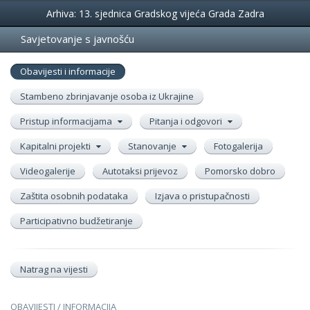
Događanja
Arhiva: 13. sjednica Gradskog vijeća Grada Zadra
Savjetovanje s javnošću
Obavijesti i informacije
Stambeno zbrinjavanje osoba iz Ukrajine
Pristup informacijama
Pitanja i odgovori
Kapitalni projekti
Stanovanje
Fotogalerija
Videogalerije
Autotaksi prijevoz
Pomorsko dobro
Zaštita osobnih podataka
Izjava o pristupačnosti
Participativno budžetiranje
Natrag na vijesti
OBAVIJESTI / INFORMACIJA