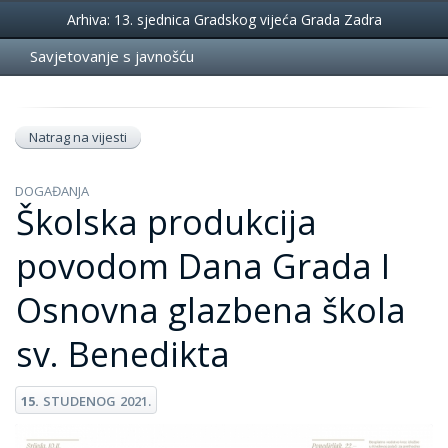
Događanja
Arhiva: 13. sjednica Gradskog vijeća Grada Zadra
Savjetovanje s javnošću
Natrag na vijesti
DOGAĐANJA
Školska produkcija
povodom Dana Grada I
Osnovna glazbena škola
sv. Benedikta
15.
STUDENOG
2021.