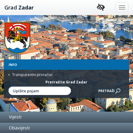
Preskoči
Grad
Zadar
na
sadržaj
INFO
Transparentni proračun
Pretražite Grad Zadar
Vijesti
Obavijesti