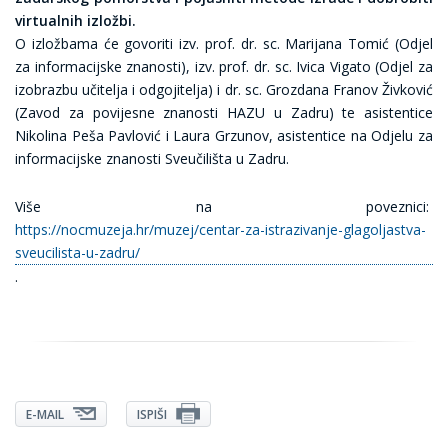
virtualnih izložbi.
O izložbama će govoriti izv. prof. dr. sc. Marijana Tomić (Odjel
za informacijske znanosti), izv. prof. dr. sc. Ivica Vigato (Odjel za
izobrazbu učitelja i odgojitelja) i dr. sc. Grozdana Franov Živković
(Zavod za povijesne znanosti HAZU u Zadru) te asistentice
Nikolina Peša Pavlović i Laura Grzunov, asistentice na Odjelu za
informacijske znanosti Sveučilišta u Zadru.
Više na poveznici:
https://nocmuzeja.hr/muzej/centar-za-istrazivanje-glagoljastva-
sveucilista-u-zadru/
.
E-MAIL
ISPIŠI