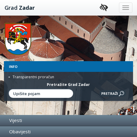
Preskoči
Grad
Zadar
na
sadržaj
INFO
Transparentni proračun
Pretražite Grad Zadar
Vijesti
Obavijesti