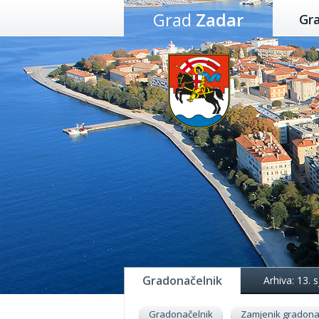
Preskoči
Grad
Zadar
Gr
na
sadržaj
Gradonačelnik
Arhiva: 13.
Gradonačelnik
Zamjenik gradona