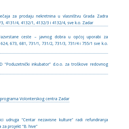
ječaja za prodaju nekretnina u vlasništvu Grada Zadra
3, 4131/4, 4132/1, 4132/3 i 4132/4, sve k.o. Zadar
erazvrstane ceste – javnog dobra u općoj uporabi za
624, 673, 681, 731/1, 731/2, 731/3, 731/4 i 755/1 sve k.o.
 “Poduzetnički inkubator” d.o.o. za troškove redovnog
 programa Volonterskog centra Zadar
ici udruga “Centar nezavisne kulture” radi refundiranja
 za projekt “B. hive”