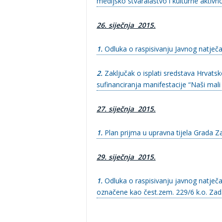
medijsko stvaralaštvo i kulturne akti
26. siječnja 2015.
1.
Odluka o raspisivanju Javnog natječa
2.
Zaključak o isplati sredstava Hrvats
sufinanciranja manifestacije “Naši mali 
27. siječnja 2015.
1.
Plan prijma u upravna tijela Grada Z
29. siječnja 2015.
1.
Odluka o raspisivanju javnog natječa
označene kao čest.zem. 229/6 k.o. Zad