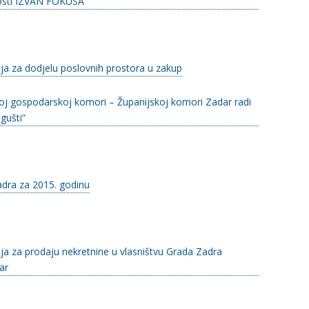
vnosti IZVAN FOKUSA
ja za dodjelu poslovnih prostora u zakup
koj gospodarskoj komori – Županijskoj komori Zadar radi
gušti”
adra za 2015. godinu
ja za prodaju nekretnine u vlasništvu Grada Zadra
ar