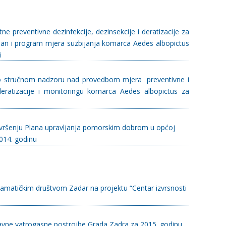
e preventivne dezinfekcije, dezinsekcije i deratizacije za
lan i program mjera suzbijanja komarca Aedes albopictus
i
 o stručnom nadzoru nad provedbom mjera preventivne i
 deratizacije i monitoringu komarca Aedes albopictus za
izvršenju Plana upravljanja pomorskim dobrom u općoj
014. godinu
amatičkim društvom Zadar na projektu “Centar izvrsnosti
 Javne vatrogasne postrojbe Grada Zadra za 2015. godinu