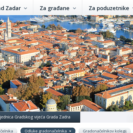
ad Zadar
Za građane
Za poduzetnike
 sjednica Gradskog vijeća Grada Zadra
čelnika
Odluke gradonačelnika
Gradonačelnikov kolegij