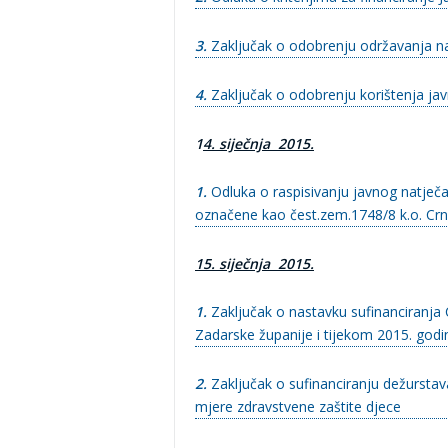
3.
Zaključak o odobrenju održavanja na
4.
Zaključak o odobrenju korištenja jav
1
4. siječnja 2015.
1.
Odluka o raspisivanju javnog natječa
označene kao čest.zem.1748/8 k.o. Cr
15. siječnja 2015.
1.
Zaključak o
nastavku sufinanciranja 
Zadarske županije i tijekom 2015. godi
2.
Zaključak o
sufinanciranju dežursta
mjere zdravstvene zaštite djece