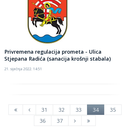
Privremena regulacija prometa - Ulica
Stjepana Radića (sanacija krošnji stabala)
21. siječnja 2022. 14:51
31
32
33
34
35
36
37