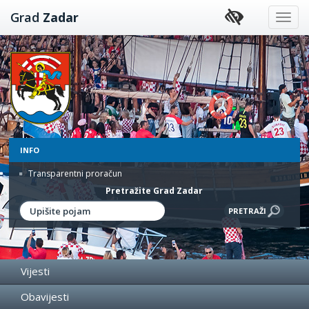
Preskoči
Grad
Zadar
na
sadržaj
INFO
Transparentni proračun
Pretražite Grad Zadar
Vijesti
Obavijesti