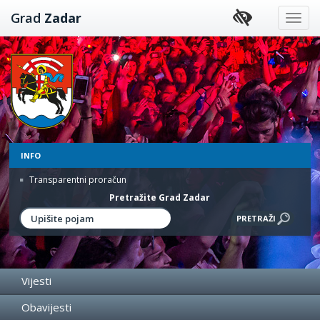
Preskoči
Grad
Zadar
na
sadržaj
INFO
Transparentni proračun
Pretražite Grad Zadar
Vijesti
Obavijesti