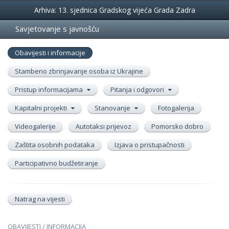
Događanja
Arhiva: 13. sjednica Gradskog vijeća Grada Zadra
Savjetovanje s javnošću
Obavijesti i informacije
Stambeno zbrinjavanje osoba iz Ukrajine
Pristup informacijama
Pitanja i odgovori
Kapitalni projekti
Stanovanje
Fotogalerija
Videogalerije
Autotaksi prijevoz
Pomorsko dobro
Zaštita osobnih podataka
Izjava o pristupačnosti
Participativno budžetiranje
Natrag na vijesti
OBAVIJESTI / INFORMACIJA