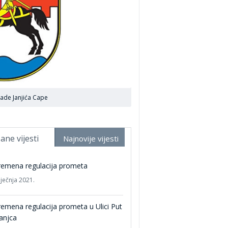
lade Janjića Cape
ane vijesti
Najnovije vijesti
remena regulacija prometa
iječnja 2021.
remena regulacija prometa u Ulici Put
anjca