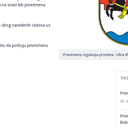
)
na snazi biti privremena
en zbog navedenih radova uz
 da poštuju privremenu
Privremena regulacija prometa - Ulica V
Vez
Priv
29. s
Priv
Bok