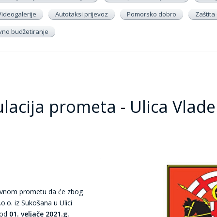
Videogalerije
Autotaksi prijevoz
Pomorsko dobro
Zaštit
ivno budžetiranje
lacija prometa - Ulica Vlade
tovnom prometu da će zbog
o. iz Sukošana u Ulici
 od
01. veljače 2021.g.