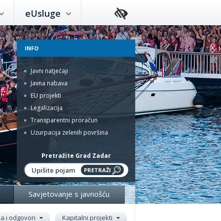
eUsluge
INFO
Javni natječaji
Javna nabava
EU projekti
Legalizacija
Transparentni proračun
Uzurpacija zelenih površina
Pretražite Grad Zadar
Savjetovanje s javnošću
ja i odgovori
Kapitalni projekti