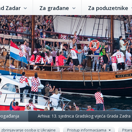
ad Zadar
Za građane
Za poduzetnike
ogađanja
Arhiva: 13. sjednica Gradskog vijeća Grada Zadra
zbrinjavanje osoba iz Ukrajine
Pristup informacijama
Pitan