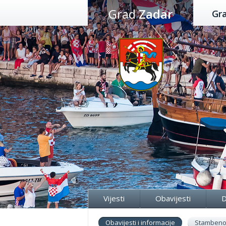
Preskoči
Grad
Zadar
Gr
na
sadržaj
Vijesti
Obavijesti
D
Obavijesti i informacije
Stambeno 