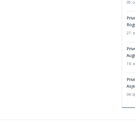
05. 
Priv
Rog
27. s
Priv
Aug
19. s
Priv
Asje
09. l