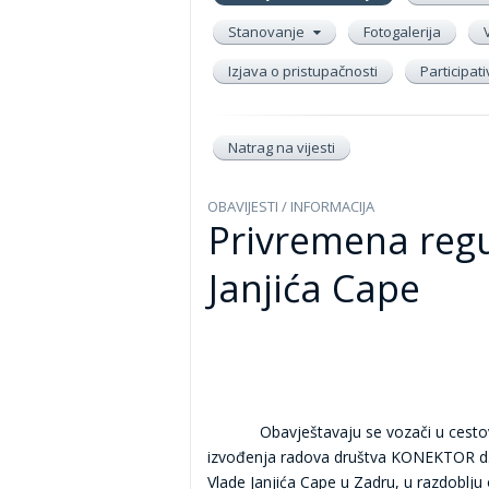
Stanovanje
Fotogalerija
Izjava o pristupačnosti
Participat
Natrag na vijesti
OBAVIJESTI / INFORMACIJA
Privremena regu
Janjića Cape
Obavještavaju se vozači u ces
izvođenja radova društva KONEKTOR d.o.
Vlade Janjića Cape u Zadru, u razdoblju