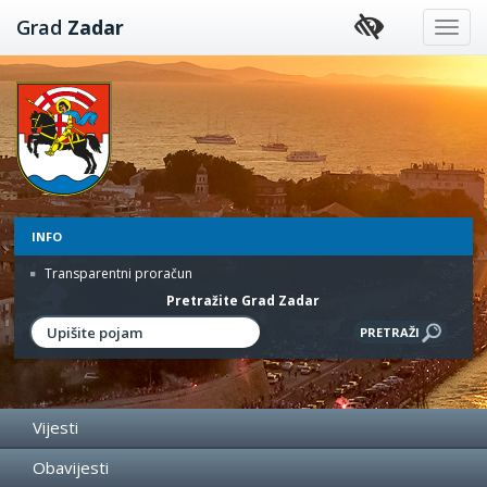
Preskoči
Grad
Zadar
na
sadržaj
INFO
Transparentni proračun
Pretražite Grad Zadar
Vijesti
Obavijesti