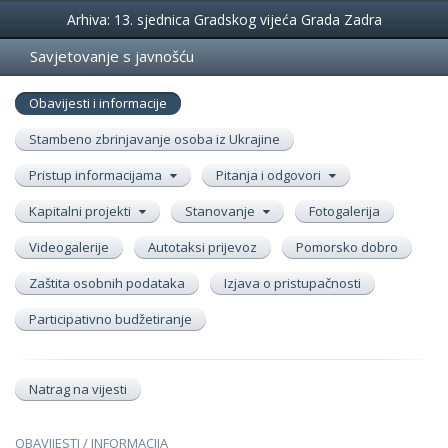
Događanja
Arhiva: 13. sjednica Gradskog vijeća Grada Zadra
Savjetovanje s javnošću
Obavijesti i informacije
Stambeno zbrinjavanje osoba iz Ukrajine
Pristup informacijama
Pitanja i odgovori
Kapitalni projekti
Stanovanje
Fotogalerija
Videogalerije
Autotaksi prijevoz
Pomorsko dobro
Zaštita osobnih podataka
Izjava o pristupačnosti
Participativno budžetiranje
Natrag na vijesti
OBAVIJESTI / INFORMACIJA