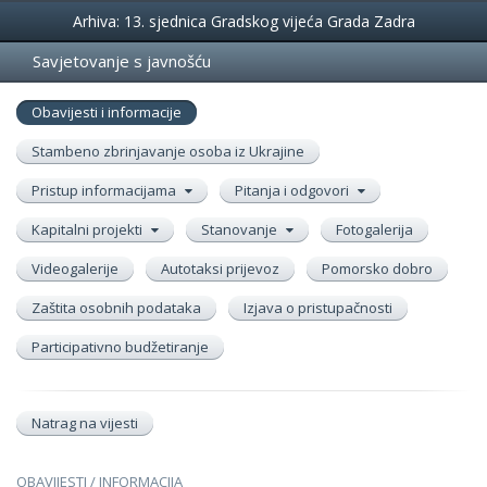
Događanja
Arhiva: 13. sjednica Gradskog vijeća Grada Zadra
Savjetovanje s javnošću
Obavijesti i informacije
Stambeno zbrinjavanje osoba iz Ukrajine
Pristup informacijama
Pitanja i odgovori
Kapitalni projekti
Stanovanje
Fotogalerija
Videogalerije
Autotaksi prijevoz
Pomorsko dobro
Zaštita osobnih podataka
Izjava o pristupačnosti
Participativno budžetiranje
Natrag na vijesti
OBAVIJESTI / INFORMACIJA