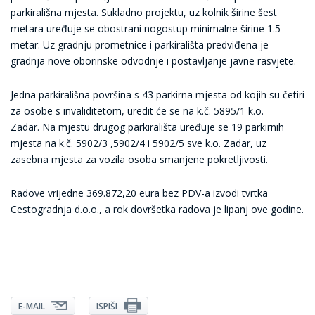
parkirališna mjesta. Sukladno projektu, uz kolnik širine šest
metara uređuje se obostrani nogostup minimalne širine 1.5
metar. Uz gradnju prometnice i parkirališta predviđena je
gradnja nove oborinske odvodnje i postavljanje javne rasvjete.
Jedna parkirališna površina s 43 parkirna mjesta od kojih su četiri
za osobe s invaliditetom, uredit će se na k.č. 5895/1 k.o.
Zadar. Na mjestu drugog parkirališta uređuje se 19 parkirnih
mjesta na k.č. 5902/3 ,5902/4 i 5902/5 sve k.o. Zadar, uz
zasebna mjesta za vozila osoba smanjene pokretljivosti.
Radove vrijedne 369.872,20 eura bez PDV-a izvodi tvrtka
Cestogradnja d.o.o., a rok dovršetka radova je lipanj ove godine.
E-MAIL
ISPIŠI