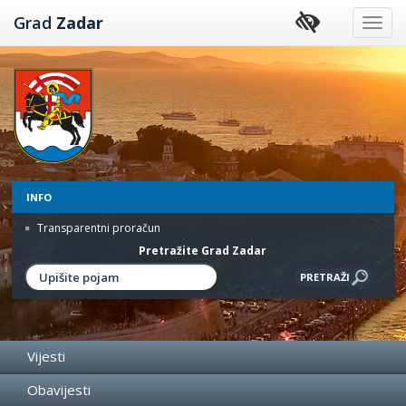
Preskoči
Grad
Zadar
na
sadržaj
INFO
Transparentni proračun
Pretražite Grad Zadar
Vijesti
Obavijesti