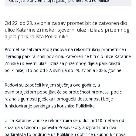
Obavijest o privremenoj regulaciji prometa kod Poliklinike
Od 22. do 29. svibnja za sav promet bit će zatvoren dio
ulice Katarine Zrinske i sjeverni ulaz i izlaz s prizemnog
dijela parkirališta Poliklinike.
Promet se zatvara zbog radova na rekonstrukciji prometnice i
izgradnji parkirališnih površina. Zatvoren će biti dio ulice Katarine
Zrinske i sjeverni ulaz i izlaz sa prizemnog dijela parkirališta
poliklinike, i to od od 22. svibnja do 29. svibnja 2026. godine.
Radovi su započeli krajem siječnja ove godine, a
ovim projektom poboljšat će se protočnost prometa, podići
razina sigurnosti pješaka i omogućiti dostupnost i bolje
funkcioniranje parkinga za korisnike Poliklinike.
Ulica Katarine Zrinske rekonstruira se u duljini 110 metara od
križanja s Ulicom Ljudevita Posavskog, a izgradnjom dva
parkirališta to područje uz Polikliniku dobit će ukupno 62 nova