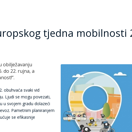
uropskog tjedna mobilnosti 
u obilježavanju
 do 22. rujna, a
nost!“.
. obuhvaća svaki vid
u. Ljudi se mogu povezati,
rgu u svojem gradu dolazeći
 prijevoz. Pametnim planiranjem
ćuje se efikasnije