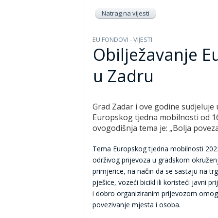
Natrag na vijesti
EU FONDOVI - VIJESTI
Obilježavanje E
u Zadru
Grad Zadar i ove godine sudjeluje 
Europskog tjedna mobilnosti od 16.
ovogodišnja tema je: „Bolja poveza
Tema Europskog tjedna mobilnosti 2022
održivog prijevoza u gradskom okruženj
primjerice, na način da se sastaju na t
pješice, vozeći bicikl ili koristeći javni
i dobro organiziranim prijevozom omogu
povezivanje mjesta i osoba.