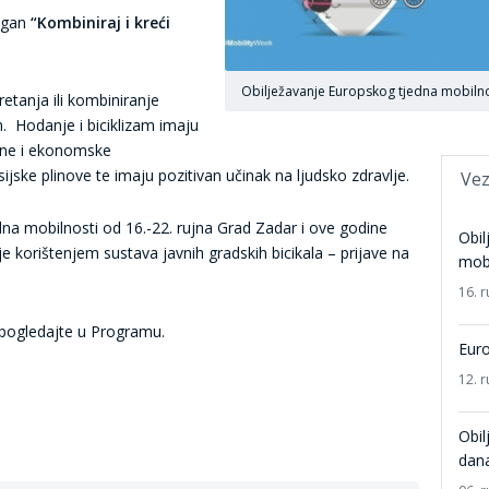
logan
“Kombiniraj i kreći
Obilježavanje Europskog tjedna mobilno
retanja ili kombiniranje
m. Hodanje i biciklizam imaju
ene i ekonomske
ijske plinove te imaju pozitivan učinak na ljudsko zdravlje.
Vez
na mobilnosti od 16.-22. rujna Grad Zadar i ove godine
Obil
e korištenjem sustava javnih gradskih bicikala – prijave na
mobi
16. r
 pogledajte u Programu.
Euro
12. r
Obil
dana