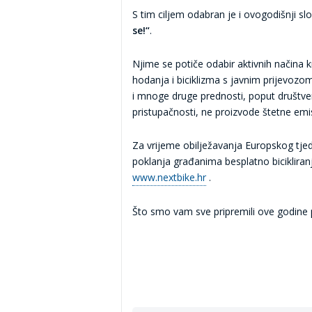
S tim ciljem odabran je i ovogodišnji s
se!“
.
Njime se potiče odabir aktivnih načina k
hodanja i biciklizma s javnim prijevozo
i mnoge druge prednosti, poput društv
pristupačnosti, ne proizvode štetne emis
Za vrijeme obilježavanja Europskog tjed
poklanja građanima besplatno bicikliranj
www.nextbike.hr
.
Što smo vam sve pripremili ove godine