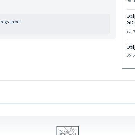
06. r
Obil
Program.pdf
2021
22. r
Obil
06. 