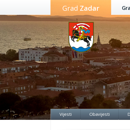
Preskoči
Grad
Zadar
Gr
na
sadržaj
Vijesti
Obavijesti
D