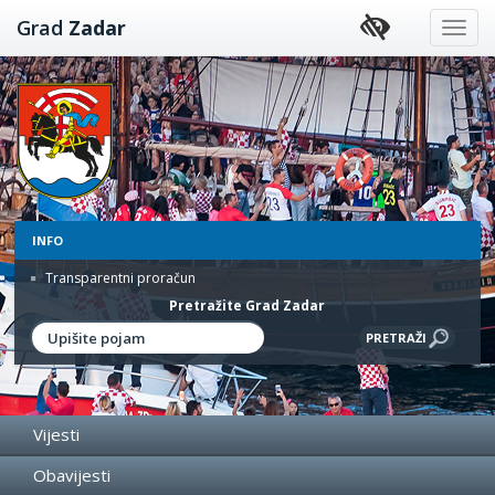
Preskoči
Grad
Zadar
na
sadržaj
INFO
Transparentni proračun
Pretražite Grad Zadar
Vijesti
Obavijesti