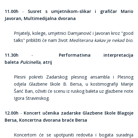
11.00h
-
Susret s umjetnikom-slikar i grafičar Mario
Javoran, Multimedijalna dvorana
Prijatelji, kolege, umjetnici Damjanović i Javoran kroz "good
talks" približiti će nam život
Mediterana kakav je nekad bio.
11.30h
-
Performativna interpretacija
baleta
Pulcinella,
atrij
Plesni pokreti Zadarskog plesnog ansambla i Plesnog
odjela Glazbene škole B. Bersa, u kostimografiji Marije
Šarić Ban, oživiti će scenu iz ruskog baleta uz glazbene note
Igora Stravinskog.
12.00h
-
Koncert učenika zadarske
Glazbene škole Blagoje
Bersa, Koncertna dvorana braće Bersa
Koncertom će se upotpuniti redovita i bogata suradnja