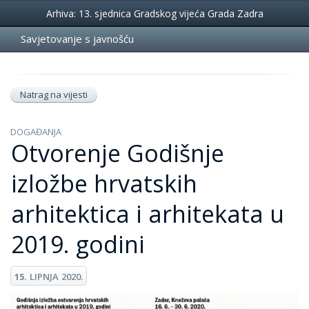
Događanja
Arhiva: 13. sjednica Gradskog vijeća Grada Zadra
Savjetovanje s javnošću
Natrag na vijesti
DOGAĐANJA
Otvorenje Godišnje
izložbe hrvatskih
arhitektica i arhitekata u
2019. godini
15.
LIPNJA
2020.