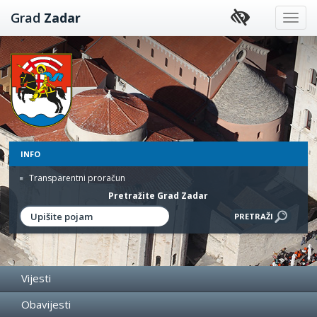
Preskoči
Grad
Zadar
na
sadržaj
INFO
Transparentni proračun
Pretražite Grad Zadar
Vijesti
Obavijesti