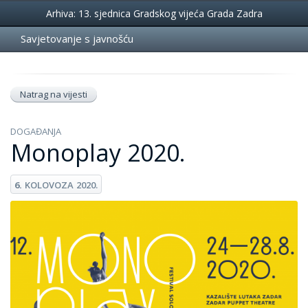
Događanja
Arhiva: 13. sjednica Gradskog vijeća Grada Zadra
Savjetovanje s javnošću
Natrag na vijesti
DOGAĐANJA
Monoplay 2020.
6.
KOLOVOZA
2020.