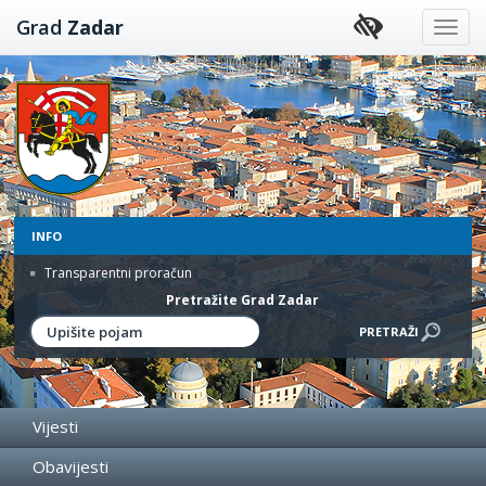
Preskoči
Grad
Zadar
na
sadržaj
INFO
Transparentni proračun
Pretražite Grad Zadar
Vijesti
Obavijesti