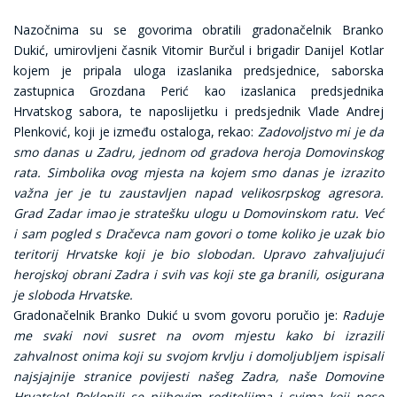
Nazočnima su se govorima obratili gradonačelnik Branko
Dukić, umirovljeni časnik Vitomir Burčul i brigadir Danijel Kotlar
kojem je pripala uloga izaslanika predsjednice, saborska
zastupnica Grozdana Perić kao izaslanica predsjednika
Hrvatskog sabora, te naposlijetku i predsjednik Vlade Andrej
Plenković, koji je između ostaloga, rekao:
Zadovoljstvo mi je da
smo danas u Zadru, jednom od gradova heroja Domovinskog
rata. Simbolika ovog mjesta na kojem smo danas je izrazito
važna jer je tu zaustavljen napad velikosrpskog agresora.
Grad Zadar imao je stratešku ulogu u Domovinskom ratu. Već
i sam pogled s Dračevca nam govori o tome koliko je uzak bio
teritorij Hrvatske koji je bio slobodan. Upravo zahvaljujući
herojskoj obrani Zadra i svih vas koji ste ga branili, osigurana
je sloboda Hrvatske.
Gradonačelnik Branko Dukić u svom govoru poručio je:
Raduje
me svaki novi susret na ovom mjestu kako bi izrazili
zahvalnost onima koji su svojom krvlju i domoljubljem ispisali
najsjajnije stranice povijesti našeg Zadra, naše Domovine
Hrvatske! Poklonili se njihovim roditeljima i svima koji nose