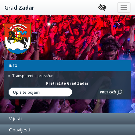
Preskoči
Grad
Zadar
na
sadržaj
INFO
Transparentni proračun
Pretražite Grad Zadar
Vijesti
Obavijesti