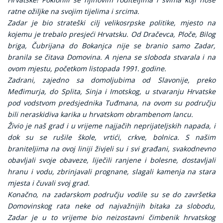
ratne ožiljke na svojim tijelima i srcima.
Zadar je bio strateški cilj velikosrpske politike, mjesto na
kojemu je trebalo presjeći Hrvatsku. Od Dračevca, Ploče, Bilog
briga, Čubrijana do Bokanjca nije se branio samo Zadar,
branila se čitava Domovina. A njena se sloboda stvarala i na
ovom mjestu, početkom listopada 1991. godine.
Zadrani, zajedno sa domoljubima od Slavonije, preko
Međimurja, do Splita, Sinja i Imotskog, u stvaranju Hrvatske
pod vodstvom predsjednika Tuđmana, na ovom su području
bili neraskidiva karika u hrvatskom obrambenom lancu.
Živio je naš grad i u vrijeme najjačih neprijateljskih napada, i
dok su se rušile škole, vrtići, crkve, bolnica. S našim
braniteljima na ovoj liniji živjeli su i svi građani, svakodnevno
obavljali svoje obaveze, liječili ranjene i bolesne, dostavljali
hranu i vodu, zbrinjavali prognane, slagali kamenja na stara
mjesta i čuvali svoj grad.
Konačno, na zadarskom području vodile su se do završetka
Domovinskog rata neke od najvažnijih bitaka za slobodu,
Zadar je u to vrijeme bio neizostavni čimbenik hrvatskog