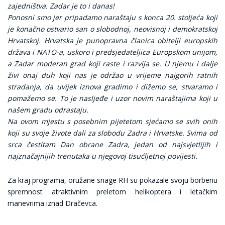
zajedništva. Zadar je to i danas!
Ponosni smo jer pripadamo naraštaju s konca 20. stoljeća koji
je konačno ostvario san o slobodnoj, neovisnoj i demokratskoj
Hrvatskoj. Hrvatska je punopravna članica obitelji europskih
država i NATO-a, uskoro i predsjedateljica Europskom unijom,
a Zadar moderan grad koji raste i razvija se. U njemu i dalje
živi onaj duh koji nas je održao u vrijeme najgorih ratnih
stradanja, da uvijek iznova gradimo i dižemo se, stvaramo i
pomažemo se. To je nasljeđe i uzor novim naraštajima koji u
našem gradu odrastaju.
Na ovom mjestu s posebnim pijetetom sjećamo se svih onih
koji su svoje živote dali za slobodu Zadra i Hrvatske. Svima od
srca čestitam Dan obrane Zadra, jedan od najsvjetlijih i
najznačajnijih trenutaka u njegovoj tisućljetnoj povijesti.
Za kraj programa, oružane snage RH su pokazale svoju borbenu
spremnost atraktivnim preletom helikoptera i letačkim
manevrima iznad Dračevca.