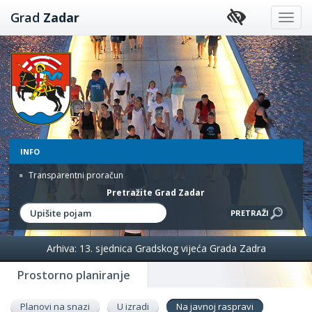
Preskoči
Grad
Zadar
na
sadržaj
INFO
Transparentni proračun
Pretražite Grad Zadar
Arhiva: 13. sjednica Gradskog vijeća Grada Zadra
Prostorno planiranje
Planovi na snazi
U izradi
Na javnoj raspravi