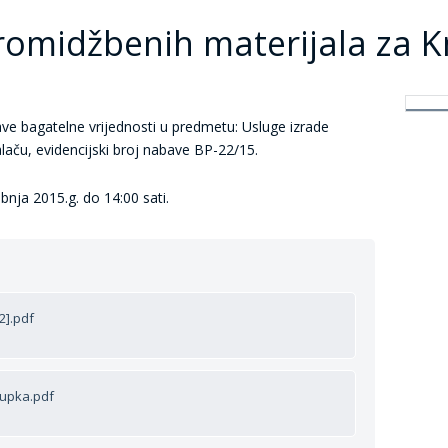
romidžbenih materijala za 
e bagatelne vrijednosti u predmetu: Usluge izrade
aču, evidencijski broj nabave BP-22/15.
bnja 2015.g. do 14:00 sati.
2].pdf
tupka.pdf