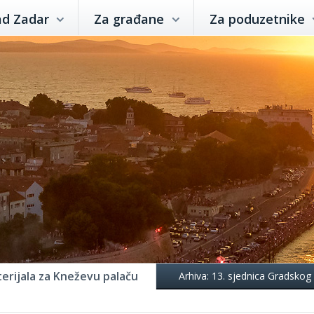
ad Zadar
Za građane
Za poduzetnike
erijala za Kneževu palaču
Arhiva: 13. sjednica Gradskog