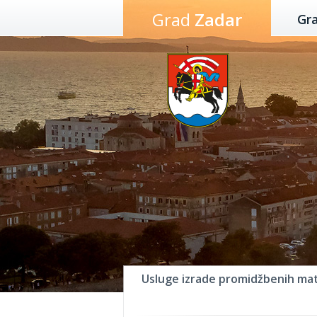
Preskoči
Grad
Zadar
Gr
na
sadržaj
Usluge izrade promidžbenih mat