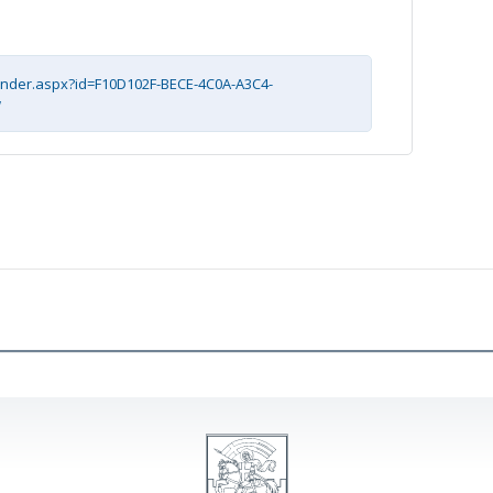
ender.aspx?id=F10D102F-BECE-4C0A-A3C4-
w