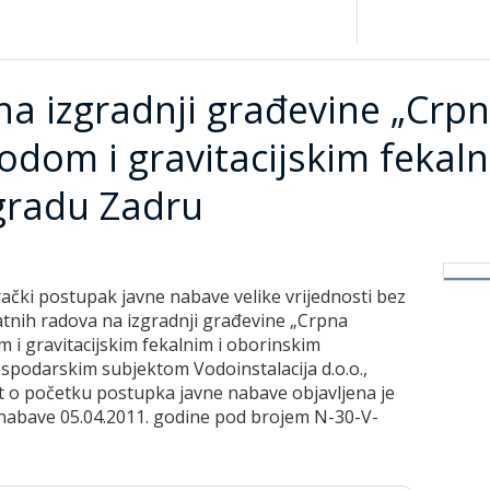
na izgradnji građevine „Crp
vodom i gravitacijskim fekal
gradu Zadru
čki postupak javne nabave velike vrijednosti bez
tnih radova na izgradnji građevine „Crpna
 i gravitacijskim fekalnim i oborinskim
spodarskim subjektom Vodoinstalacija d.o.o.,
st o početku postupka javne nabave objavljena je
nabave 05.04.2011. godine pod brojem N-30-V-