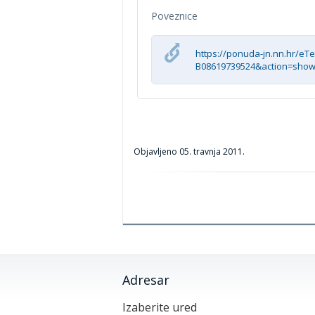
Poveznice
https://ponuda-jn.nn.hr/eT
B08619739524&action=sho
Objavljeno
05. travnja 2011.
Adresar
Izaberite ured