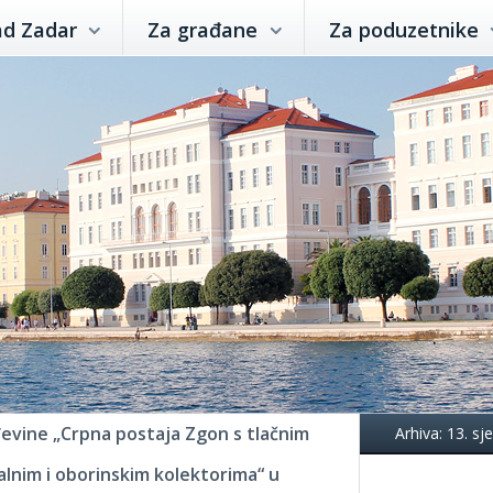
ad Zadar
Za građane
Za poduzetnike
đevine „Crpna postaja Zgon s tlačnim
Arhiva: 13. s
alnim i oborinskim kolektorima“ u