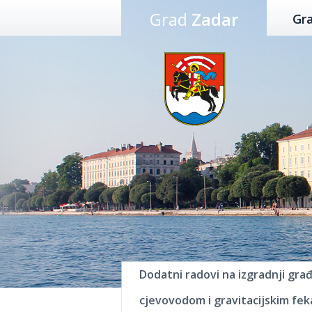
Preskoči
Grad
Zadar
Gr
na
sadržaj
Dodatni radovi na izgradnji gra
cjevovodom i gravitacijskim fek