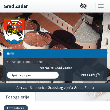
Preskoči
Grad
Zadar
na
sadržaj
INFO
Transparentni proračun
Pretražite Grad Zadar
Arhiva: 13. sjednica Gradskog vijeća Grada Zadra
Fotogalerija
Fotogalerija