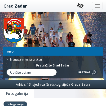
Preskoči
Grad
Zadar
na
sadržaj
INFO
Transparentni proračun
Pretražite Grad Zadar
Arhiva: 13. sjednica Gradskog vijeća Grada Zadra
Fotogalerija
Fotogalerija