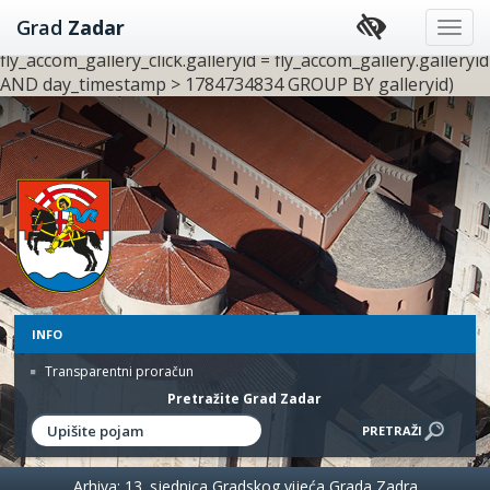
UPDATE fly_accom_gallery SET clickno = (SELECT
Grad
Zadar
SUM(count) FROM fly_accom_gallery_click WHERE
fly_accom_gallery_click.galleryid = fly_accom_gallery.galleryid
AND day_timestamp > 1784734834 GROUP BY galleryid)
Preskoči
na
sadržaj
INFO
Transparentni proračun
Pretražite Grad Zadar
Arhiva: 13. sjednica Gradskog vijeća Grada Zadra